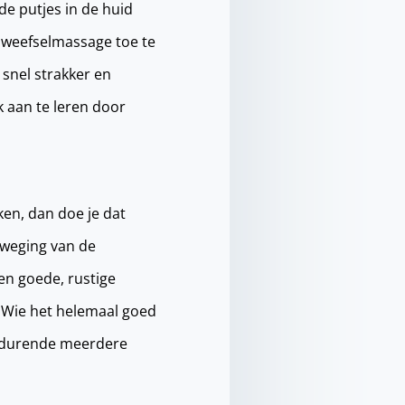
e putjes in de huid
dweefselmassage toe te
 snel strakker en
jk aan te leren door
ken, dan doe je dat
eweging van de
en goede, rustige
t. Wie het helemaal goed
gedurende meerdere