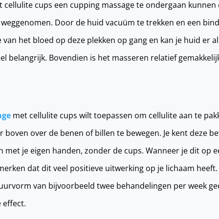
t cellulite cups een cupping massage te ondergaan kunnen d
n weggenomen. Door de huid vacuüm te trekken en een bin
 van het bloed op deze plekken op gang en kan je huid er al
heel belangrijk. Bovendien is het masseren relatief gemakkeli
age
met cellulite cups wilt toepassen om cellulite aan te pak
 boven over de benen of billen te bewegen. Je kent deze b
en met je eigen handen, zonder de cups. Wanneer je dit op e
 merken dat dit veel positieve uitwerking op je lichaam heef
n kuurvorm van bijvoorbeeld twee behandelingen per week 
 effect.