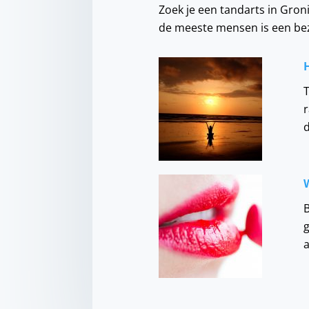
Zoek je een tandarts in Gro
de meeste mensen is een bez
H
d
B
g