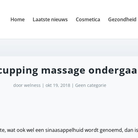
Home
Laatste nieuws
Cosmetica
Gezondheid
cupping massage onderga
door
welness
|
okt 19, 2018
|
Geen categorie
lite, wat ook wel een sinaasappelhuid wordt genoemd, dan i