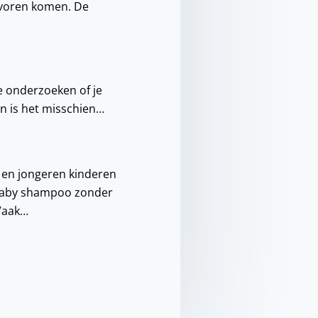
ar voren komen. De
e onderzoeken of je
en is het misschien…
en jongeren kinderen
 baby shampoo zonder
 Vaak…