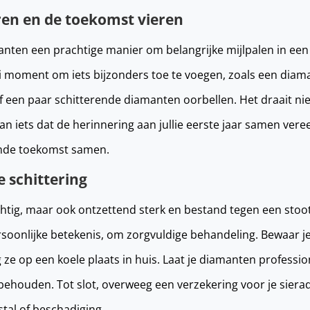
en en de toekomst vieren
anten een prachtige manier om belangrijke mijlpalen in een r
i moment om iets bijzonders toe te voegen, zoals een dia
 of een paar schitterende diamanten oorbellen. Het draait n
 iets dat de herinnering aan jullie eerste jaar samen vereeu
ende toekomst samen.
e schittering
chtig, maar ook ontzettend sterk en bestand tegen een stoot
rsoonlijke betekenis, om zorgvuldige behandeling. Bewaar 
 ze op een koele plaats in huis. Laat je diamanten professi
 behouden. Tot slot, overweeg een verzekering voor je siera
stal of beschadiging.