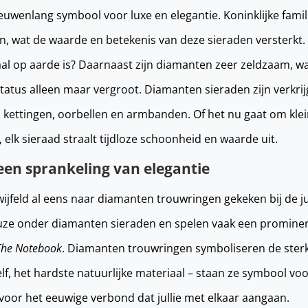
uwenlang symbool voor luxe en elegantie. Koninklijke fami
, wat de waarde en betekenis van deze sieraden versterkt. 
aal op aarde is? Daarnaast zijn diamanten zeer zeldzaam, w
tatus alleen maar vergroot. Diamanten sieraden zijn verkrij
n, kettingen, oorbellen en armbanden. Of het nu gaat om kle
 elk sieraad straalt tijdloze schoonheid en waarde uit.
een sprankeling van elegantie
ijfeld al eens naar diamanten trouwringen gekeken bij de j
euze onder diamanten sieraden en spelen vaak een prominen
The Notebook
. Diamanten trouwringen symboliseren de ster
elf, het hardste natuurlijke materiaal – staan ze symbool v
 voor het eeuwige verbond dat jullie met elkaar aangaan.