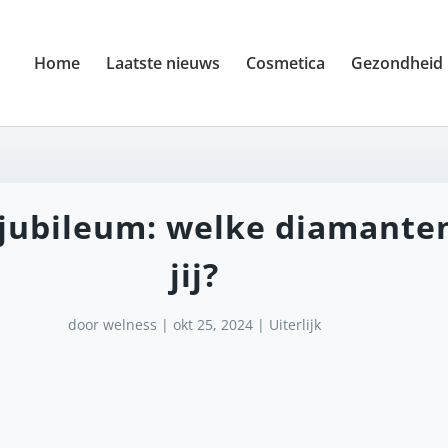
Home
Laatste nieuws
Cosmetica
Gezondheid
 jubileum: welke diamanten
jij?
door
welness
|
okt 25, 2024
|
Uiterlijk