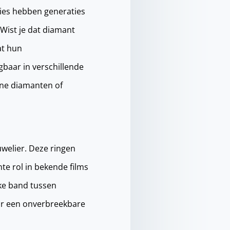
lies hebben generaties
Wist je dat diamant
at hun
gbaar in verschillende
ine diamanten of
uwelier. Deze ringen
te rol in bekende films
ke band tussen
oor een onverbreekbare